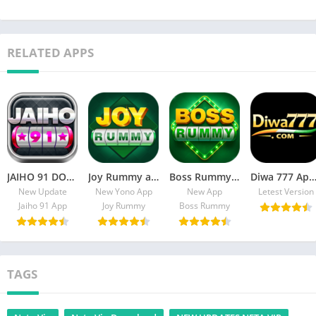
RELATED APPS
JAIHO 91 DOWNLOAD YONO OFFICIAL WEBSITE APP – GET ₹100 & SINGUP BONUS ₹500
Joy Rummy app India Trusted Limited Yono Application – Bonus Rs500 & Get Rs100
Boss Rummy App Download – Bonus ₹500 & Get ₹100
Diwa 777 App Download – Bonus ₹55 & Get 
New Update
New Yono App
New App
Letest Version
Jaiho 91 App
Joy Rummy
Boss Rummy
TAGS