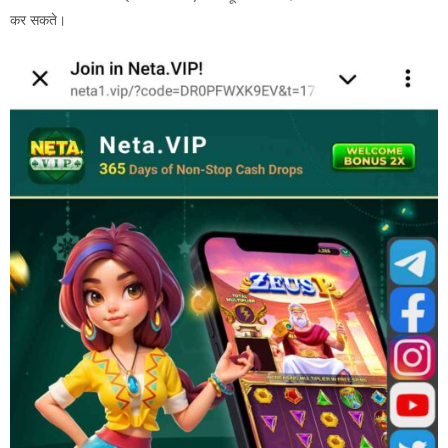
कर सकते।