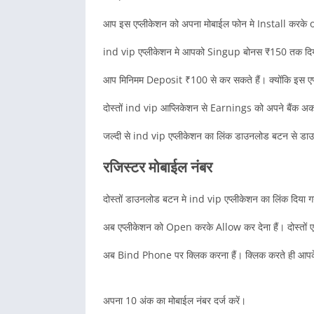
आप इस एप्लीकेशन को अपना मोबाईल फोन मे Install करके 
ind vip एप्लीकेशन मे आपको Singup बोनस ₹150 तक दिय
आप मिनिमम Deposit ₹100 से कर सकते हैं। क्योंकि इस ए
दोस्तों ind vip आप्लिकेशन से Earnings को अपने बैंक 
जल्दी से ind vip एप्लीकेशन का लिंक डाउनलोड बटन से 
रजिस्टर मोबाईल नंबर
दोस्तों डाउनलोड बटन मे ind vip एप्लीकेशन का लिंक दिया ग
अब एप्लीकेशन को Open करके Allow कर देना हैं। दोस्तों 
अब Bind Phone पर क्लिक करना हैं। क्लिक करते ही आपक
अपना 10 अंक का मोबाईल नंबर दर्ज करें।