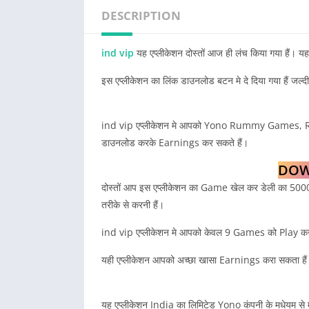
DESCRIPTION
ind vip
यह एप्लीकेशन दोस्तों आज ही लंच किया गया हैं। 
इस एप्लीकेशन का लिंक डाउनलोड बटन मे दे दिया गया हैं जल
ind vip एप्लीकेशन मे आपको Yono Rummy Games, R
डाउनलोड करके Earnings कर सकते हैं।
DOW
दोस्तों आप इस एप्लीकेशन का Game खेल कर डेली का 5000
तरीके से करनी हैं।
ind vip एप्लीकेशन मे आपको केवल 9 Games को Play करनी 
यही एप्लीकेशन आपको अच्छा खासा Earnings करा सकता हैं।
यह एप्लीकेशन India का लिमिटेड Yono कंपनी के मधेयम से मार