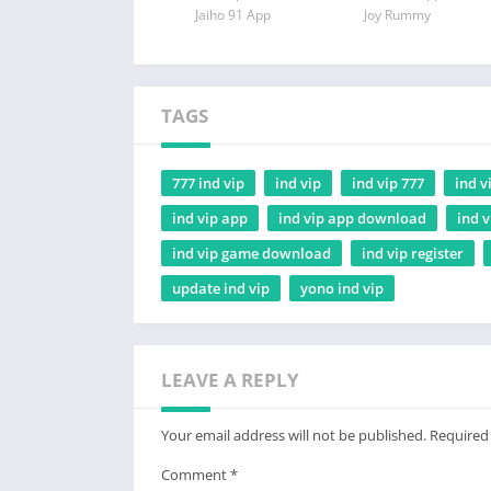
Jaiho 91 App
Joy Rummy
TAGS
777 ind vip
ind vip
ind vip 777
ind v
ind vip app
ind vip app download
ind 
ind vip game download
ind vip register
update ind vip
yono ind vip
LEAVE A REPLY
Your email address will not be published.
Required
Comment
*