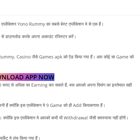
यह एप्लीकेशन Yono Rummy का सबसे बेस्ट एप्लीकेशन मे से एक हैं।
्दी से डाउनलोड करके अपना अकाउंट रजिस्टर करें।
ummy, Casino जैसे Games apk को ऐड किया गया हैं। आप कोई सा Game को
NLOAD APP NOW
 रूपए से अधिक का Earning कर सकते हैं, बस आपको अपना दिमांग का इस्तेमाल सही
हैं क्योंकि इस एप्लीकेशन मे 9 Game को ही Add कियाबगाया हैं।
 क्योंकि इस एप्लीकेशन मे आपको कभी भी Withdrawal जैसी समस्याया नहीं होंगी।
्केट मे लंच किया गया हैं।