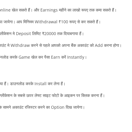
online खेल सकते हैं। और Earnings महीने का लाखो रूपए तक कमा सकते हैं।
ा जायेगा। आप मिनिमम Withdrawal ₹100 रूपए से कर सकते हैं।
प्लीकेशन मे Deposit लिमिट ₹20000 तक दियाबगाया हैं।
अकाउंट मे Withdraw करने से पहले आपको अपना बैंक अकाउंट को Add करना होगा।
डाउनलोड करके Game खेल कर पैसा Earn करें Instantly।
या हैं। डाउनलोड करके Install कर लेना हैं।
एप्लीकेशन के सबसे ऊपर लेफ्ट साइट फोटो के आइकन पर क्लिक करना हैं।
े सामने अकाउंट रजिस्टर करने का Option दिख जायेगा।