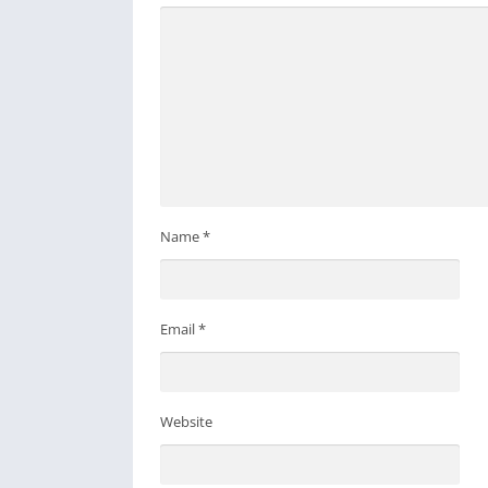
Name
*
Email
*
Website