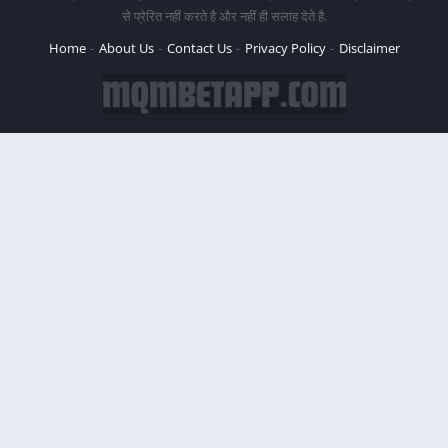
से प्रेरित नहीं करते है और नहीं ही सलाह देते है.
Home
About Us
Contact Us
Privacy Policy
Disclaimer