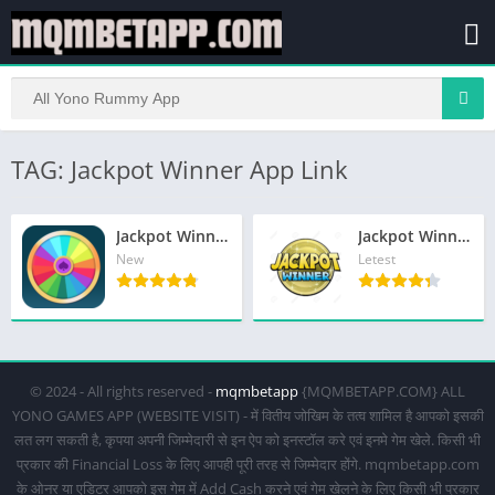
TAG: Jackpot Winner App Link
Jackpot Winner Yono Apk Download – Free Singup Bonus | Withdrawal Rs100
Jackpot Winner Apk Download {Yono App} Singup ₹10 ₹50 | Cash Redeem ₹200
New
Letest
© 2024 - All rights reserved -
mqmbetapp
{MQMBETAPP.COM} ALL
YONO GAMES APP (WEBSITE VISIT) - में वितीय जोखिम के तत्व शामिल है आपको इसकी
लत लग सकती है, कृपया अपनी जिम्मेदारी से इन ऐप को इनस्टॉल करे एवं इनमे गेम खेले. किसी भी
प्रकार की Financial Loss के लिए आपही पूरी तरह से जिम्मेदार होंगे. mqmbetapp.com
के ओनर या एडिटर आपको इस गेम में Add Cash करने एवं गेम खेलने के लिए किसी भी प्रकार