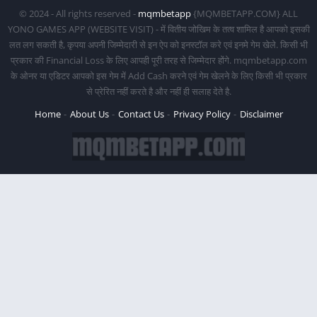
© 2024 - All rights reserved -
mqmbetapp
{MQMBETAPP.COM} ALL
YONO GAMES APP (WEBSITE VISIT) - में वितीय जोखिम के तत्व शामिल है आपको इसकी
लत लग सकती है, कृपया अपनी जिम्मेदारी से इन ऐप को इनस्टॉल करे एवं इनमे गेम खेले. किसी भी
प्रकार की Financial Loss के लिए आपही पूरी तरह से जिम्मेदार होंगे. mqmbetapp.com
के ओनर या एडिटर आपको इस गेम में Add Cash करने एवं गेम खेलने के लिए किसी भी प्रकार
से प्रेरित नहीं करते है और नहीं ही सलाह देते है.
Home
About Us
Contact Us
Privacy Policy
Disclaimer