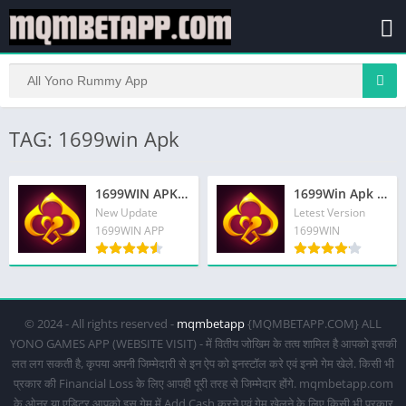
TAG: 1699win Apk
1699WIN APK DOWNLOAD {NEW OFFICIAL YONO TYPE GAME APP} SINGUP Rs500 | WiTHDRAWAL Rs200
1699Win Apk Download {New Yono App Update} Singup Free | Withdrawal Rs100
New Update
Letest Version
1699WIN APP
1699WIN
© 2024 - All rights reserved -
mqmbetapp
{MQMBETAPP.COM} ALL
YONO GAMES APP (WEBSITE VISIT) - में वितीय जोखिम के तत्व शामिल है आपको इसकी
लत लग सकती है, कृपया अपनी जिम्मेदारी से इन ऐप को इनस्टॉल करे एवं इनमे गेम खेले. किसी भी
प्रकार की Financial Loss के लिए आपही पूरी तरह से जिम्मेदार होंगे. mqmbetapp.com
के ओनर या एडिटर आपको इस गेम में Add Cash करने एवं गेम खेलने के लिए किसी भी प्रकार